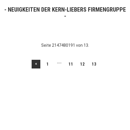
NEUIGKEITEN DER KERN-LIEBERS FIRMENGRUPPE
Seite 2147480191 von 13.
....
«
1
11
12
13