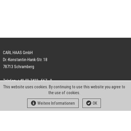
CARL HAAS GmbH
Dr.-Konstantin-Hank-Str. 18
78713 Schramberg
Telefon: +49 (0) 7422 . 567 - 0
This website uses cookies. By continuing to use this website you agree to
Telefax: +49 (0) 7422 . 567 - 239
the use of cookies.
E-Mail:
info-ch@kern-liebers.com
Weitere Informationen
OK
AGB
Impressum
Datenschutz
Downloads