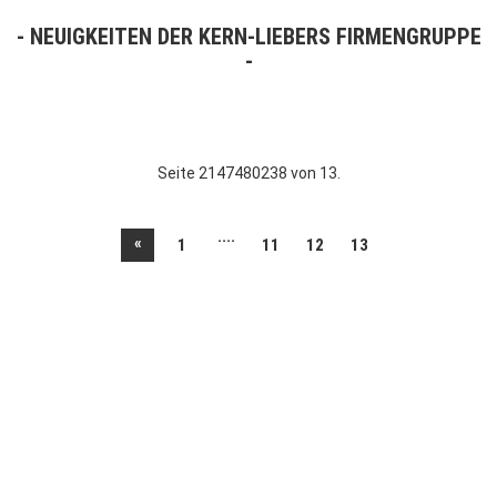
NEUIGKEITEN DER KERN-LIEBERS FIRMENGRUPPE
Seite 2147480238 von 13.
....
«
1
11
12
13