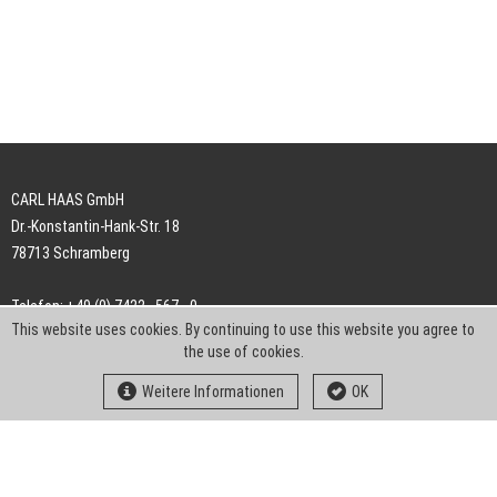
CARL HAAS GmbH
Dr.-Konstantin-Hank-Str. 18
78713 Schramberg
Telefon: +49 (0) 7422 . 567 - 0
This website uses cookies. By continuing to use this website you agree to
Telefax: +49 (0) 7422 . 567 - 239
the use of cookies.
E-Mail:
info-ch@kern-liebers.com
Weitere Informationen
OK
AGB
Impressum
Datenschutz
Downloads