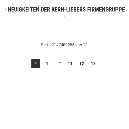
NEUIGKEITEN DER KERN-LIEBERS FIRMENGRUPPE
Seite 2147480256 von 13.
....
«
1
11
12
13