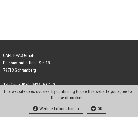
CARL HAAS GmbH
Dr.-Konstantin-Hank-Str. 18
78713 Schramberg
Telefon: +49 (0) 7422 . 567 - 0
This website uses cookies. By continuing to use this website you agree to
Telefax: +49 (0) 7422 . 567 - 239
the use of cookies.
E-Mail:
info-ch@kern-liebers.com
Weitere Informationen
OK
AGB
Impressum
Datenschutz
Downloads