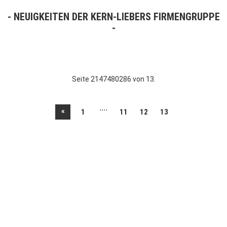
NEUIGKEITEN DER KERN-LIEBERS FIRMENGRUPPE
Seite 2147480286 von 13.
....
«
1
11
12
13