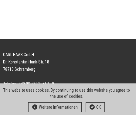
CARL HAAS GmbH
Dr.-Konstantin-Hank-Str. 18
78713 Schramberg
Telefon: +49 (0) 7422 . 567 - 0
This website uses cookies. By continuing to use this website you agree to
Telefax: +49 (0) 7422 . 567 - 239
the use of cookies.
E-Mail:
info-ch@kern-liebers.com
Weitere Informationen
OK
AGB
Impressum
Datenschutz
Downloads