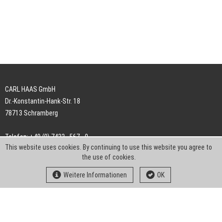
CARL HAAS GmbH
Dr.-Konstantin-Hank-Str. 18
78713 Schramberg
Telefon: +49 (0) 7422 . 567 - 0
This website uses cookies. By continuing to use this website you agree to
Telefax: +49 (0) 7422 . 567 - 239
the use of cookies.
E-Mail:
info-ch@kern-liebers.com
Weitere Informationen
OK
AGB
Impressum
Datenschutz
Downloads