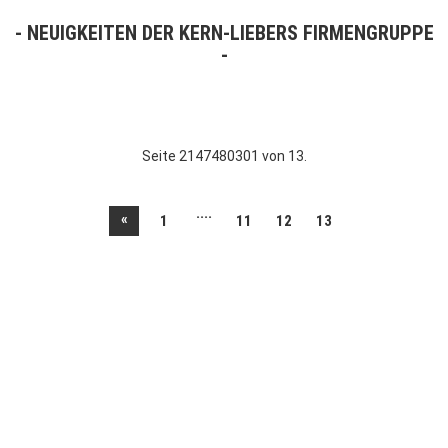
NEUIGKEITEN DER KERN-LIEBERS FIRMENGRUPPE
Seite 2147480301 von 13.
....
«
1
11
12
13