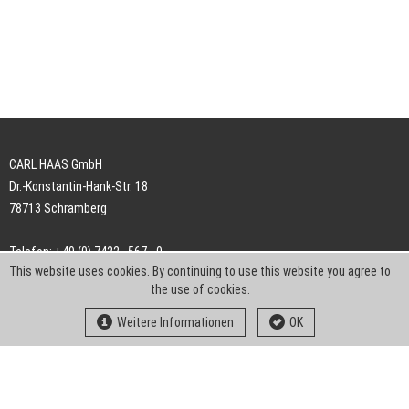
CARL HAAS GmbH
Dr.-Konstantin-Hank-Str. 18
78713 Schramberg
Telefon: +49 (0) 7422 . 567 - 0
This website uses cookies. By continuing to use this website you agree to
Telefax: +49 (0) 7422 . 567 - 239
the use of cookies.
E-Mail:
info-ch@kern-liebers.com
Weitere Informationen
OK
AGB
Impressum
Datenschutz
Downloads