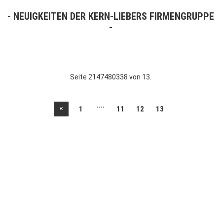
NEUIGKEITEN DER KERN-LIEBERS FIRMENGRUPPE
Seite 2147480338 von 13.
....
«
1
11
12
13