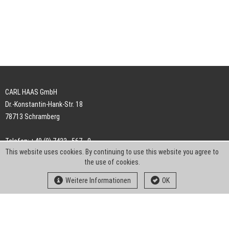
CARL HAAS GmbH
Dr.-Konstantin-Hank-Str. 18
78713 Schramberg
Telefon: +49 (0) 7422 . 567 - 0
This website uses cookies. By continuing to use this website you agree to
Telefax: +49 (0) 7422 . 567 - 239
the use of cookies.
E-Mail:
info-ch@kern-liebers.com
Weitere Informationen
OK
AGB
Impressum
Datenschutz
Downloads