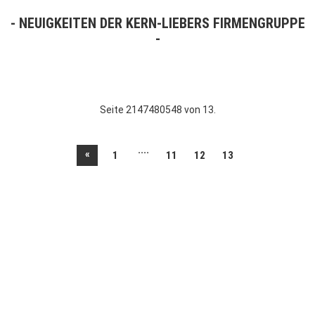
NEUIGKEITEN DER KERN-LIEBERS FIRMENGRUPPE
Seite 2147480548 von 13.
....
«
1
11
12
13