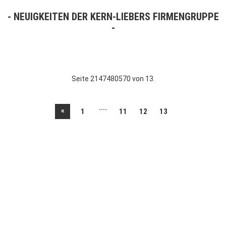
NEUIGKEITEN DER KERN-LIEBERS FIRMENGRUPPE
Seite 2147480570 von 13.
....
«
1
11
12
13