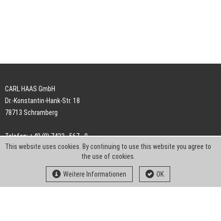
CARL HAAS GmbH
Dr.-Konstantin-Hank-Str. 18
78713 Schramberg
Telefon: +49 (0) 7422 . 567 - 0
This website uses cookies. By continuing to use this website you agree to
Telefax: +49 (0) 7422 . 567 - 239
the use of cookies.
E-Mail:
info-ch@kern-liebers.com
Weitere Informationen
OK
AGB
Impressum
Datenschutz
Downloads