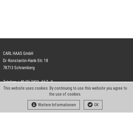
CARL HAAS GmbH
Dr.-Konstantin-Hank-Str. 18
78713 Schramberg
Telefon: +49 (0) 7422 . 567 - 0
This website uses cookies. By continuing to use this website you agree to
Telefax: +49 (0) 7422 . 567 - 239
the use of cookies.
E-Mail:
info-ch@kern-liebers.com
Weitere Informationen
OK
AGB
Impressum
Datenschutz
Downloads