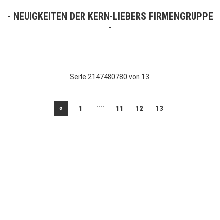
NEUIGKEITEN DER KERN-LIEBERS FIRMENGRUPPE
Seite 2147480780 von 13.
....
«
1
11
12
13