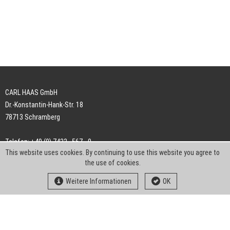
CARL HAAS GmbH
Dr.-Konstantin-Hank-Str. 18
78713 Schramberg
Telefon: +49 (0) 7422 . 567 - 0
This website uses cookies. By continuing to use this website you agree to
Telefax: +49 (0) 7422 . 567 - 239
the use of cookies.
E-Mail:
info-ch@kern-liebers.com
Weitere Informationen
OK
AGB
Impressum
Datenschutz
Downloads