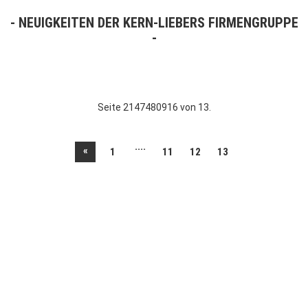
NEUIGKEITEN DER KERN-LIEBERS FIRMENGRUPPE
Seite 2147480916 von 13.
....
«
1
11
12
13