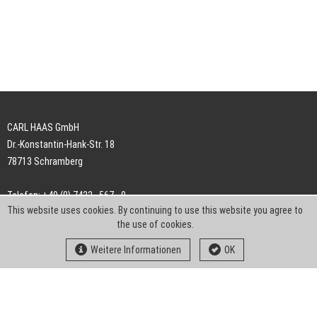
CARL HAAS GmbH
Dr.-Konstantin-Hank-Str. 18
78713 Schramberg
Telefon: +49 (0) 7422 . 567 - 0
This website uses cookies. By continuing to use this website you agree to
Telefax: +49 (0) 7422 . 567 - 239
the use of cookies.
E-Mail:
info-ch@kern-liebers.com
Weitere Informationen
OK
AGB
Impressum
Datenschutz
Downloads