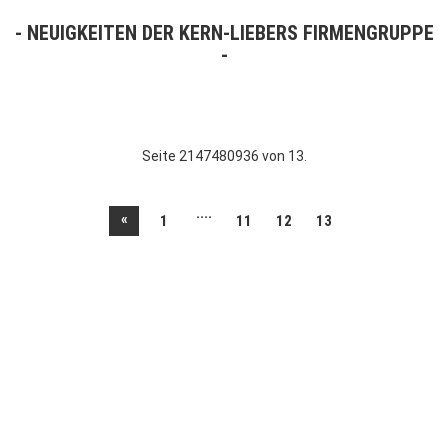
NEUIGKEITEN DER KERN-LIEBERS FIRMENGRUPPE
Seite 2147480936 von 13.
....
«
1
11
12
13