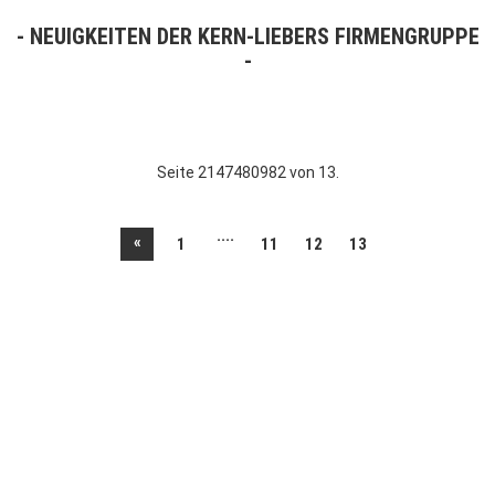
NEUIGKEITEN DER KERN-LIEBERS FIRMENGRUPPE
Seite 2147480982 von 13.
....
«
1
11
12
13