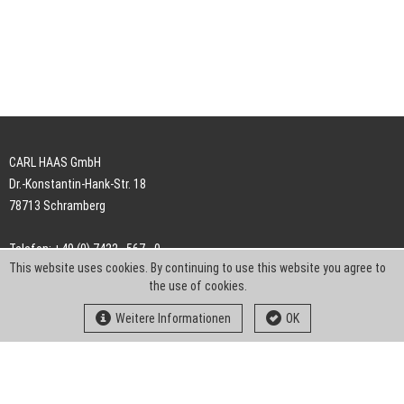
CARL HAAS GmbH
Dr.-Konstantin-Hank-Str. 18
78713 Schramberg
Telefon: +49 (0) 7422 . 567 - 0
This website uses cookies. By continuing to use this website you agree to
Telefax: +49 (0) 7422 . 567 - 239
the use of cookies.
E-Mail:
info-ch@kern-liebers.com
Weitere Informationen
OK
AGB
Impressum
Datenschutz
Downloads