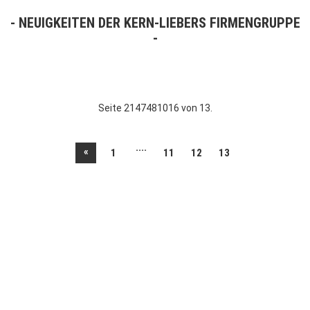
NEUIGKEITEN DER KERN-LIEBERS FIRMENGRUPPE
Seite 2147481016 von 13.
....
«
1
11
12
13