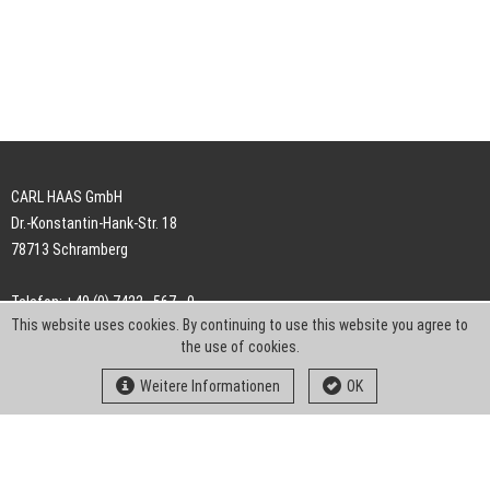
CARL HAAS GmbH
Dr.-Konstantin-Hank-Str. 18
78713 Schramberg
Telefon: +49 (0) 7422 . 567 - 0
This website uses cookies. By continuing to use this website you agree to
Telefax: +49 (0) 7422 . 567 - 239
the use of cookies.
E-Mail:
info-ch@kern-liebers.com
Weitere Informationen
OK
AGB
Impressum
Datenschutz
Downloads