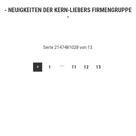
NEUIGKEITEN DER KERN-LIEBERS FIRMENGRUPPE
Seite 2147481028 von 13.
....
«
1
11
12
13