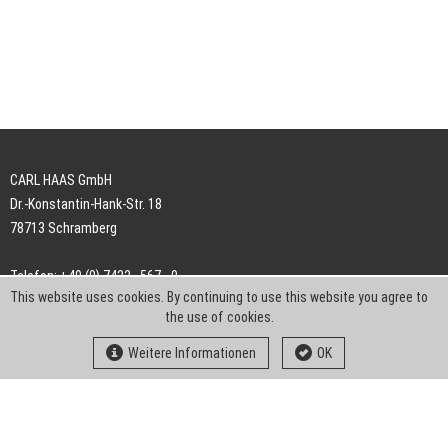
CARL HAAS GmbH
Dr.-Konstantin-Hank-Str. 18
78713 Schramberg
Telefon: +49 (0) 7422 . 567 - 0
This website uses cookies. By continuing to use this website you agree to
Telefax: +49 (0) 7422 . 567 - 239
the use of cookies.
E-Mail:
info-ch@kern-liebers.com
Weitere Informationen
OK
AGB
Impressum
Datenschutz
Downloads