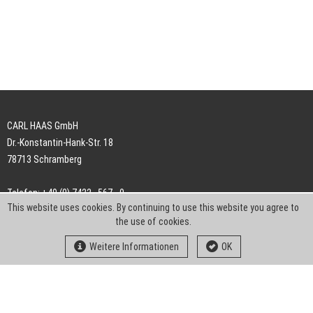
CARL HAAS GmbH
Dr.-Konstantin-Hank-Str. 18
78713 Schramberg
Telefon: +49 (0) 7422 . 567 - 0
This website uses cookies. By continuing to use this website you agree to
Telefax: +49 (0) 7422 . 567 - 239
the use of cookies.
E-Mail:
info-ch@kern-liebers.com
Weitere Informationen
OK
AGB
Impressum
Datenschutz
Downloads