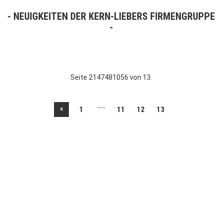
NEUIGKEITEN DER KERN-LIEBERS FIRMENGRUPPE
Seite 2147481056 von 13.
....
«
1
11
12
13