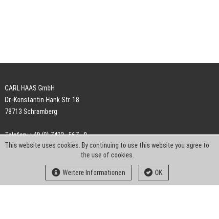
CARL HAAS GmbH
Dr.-Konstantin-Hank-Str. 18
78713 Schramberg
Telefon: +49 (0) 7422 . 567 - 0
This website uses cookies. By continuing to use this website you agree to
Telefax: +49 (0) 7422 . 567 - 239
the use of cookies.
E-Mail:
info-ch@kern-liebers.com
Weitere Informationen
OK
AGB
Impressum
Datenschutz
Downloads