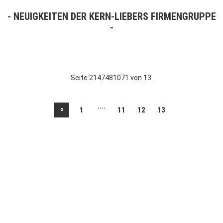
NEUIGKEITEN DER KERN-LIEBERS FIRMENGRUPPE
Seite 2147481071 von 13.
....
«
1
11
12
13