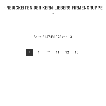
NEUIGKEITEN DER KERN-LIEBERS FIRMENGRUPPE
Seite 2147481078 von 13.
....
«
1
11
12
13