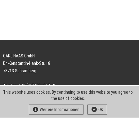
CARL HAAS GmbH
Dr.-Konstantin-Hank-Str. 18
78713 Schramberg
Telefon: +49 (0) 7422 . 567 - 0
This website uses cookies. By continuing to use this website you agree to
Telefax: +49 (0) 7422 . 567 - 239
the use of cookies.
E-Mail:
info-ch@kern-liebers.com
Weitere Informationen
OK
AGB
Impressum
Datenschutz
Downloads