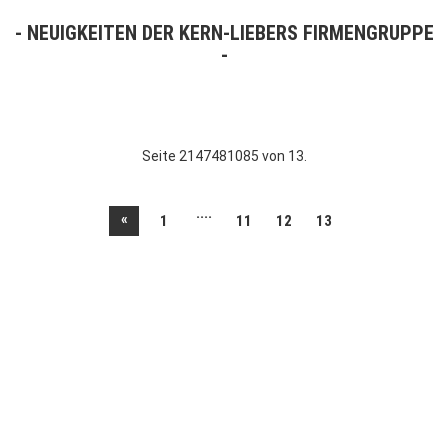
NEUIGKEITEN DER KERN-LIEBERS FIRMENGRUPPE
Seite 2147481085 von 13.
....
«
1
11
12
13