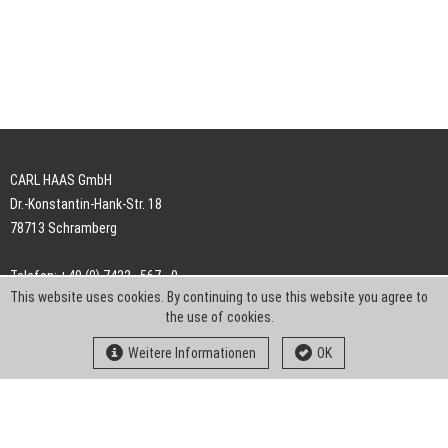
CARL HAAS GmbH
Dr.-Konstantin-Hank-Str. 18
78713 Schramberg
Telefon: +49 (0) 7422 . 567 - 0
This website uses cookies. By continuing to use this website you agree to
Telefax: +49 (0) 7422 . 567 - 239
the use of cookies.
E-Mail:
info-ch@kern-liebers.com
Weitere Informationen
OK
AGB
Impressum
Datenschutz
Downloads