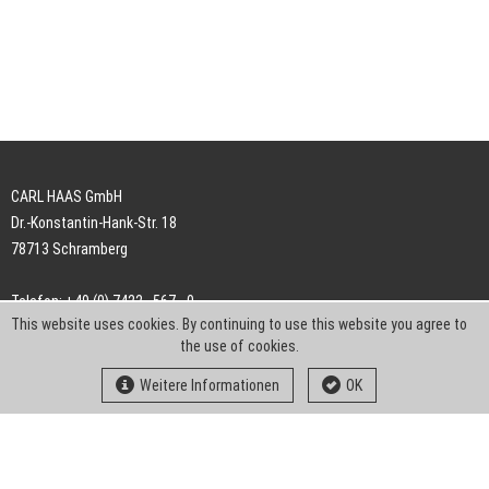
CARL HAAS GmbH
Dr.-Konstantin-Hank-Str. 18
78713 Schramberg
Telefon: +49 (0) 7422 . 567 - 0
This website uses cookies. By continuing to use this website you agree to
Telefax: +49 (0) 7422 . 567 - 239
the use of cookies.
E-Mail:
info-ch@kern-liebers.com
Weitere Informationen
OK
AGB
Impressum
Datenschutz
Downloads