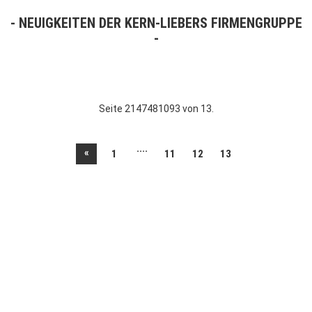
NEUIGKEITEN DER KERN-LIEBERS FIRMENGRUPPE
Seite 2147481093 von 13.
....
«
1
11
12
13