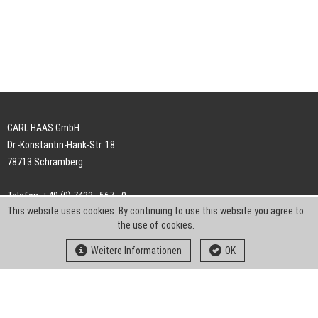
CARL HAAS GmbH
Dr.-Konstantin-Hank-Str. 18
78713 Schramberg
Telefon: +49 (0) 7422 . 567 - 0
This website uses cookies. By continuing to use this website you agree to
Telefax: +49 (0) 7422 . 567 - 239
the use of cookies.
E-Mail:
info-ch@kern-liebers.com
Weitere Informationen
OK
AGB
Impressum
Datenschutz
Downloads