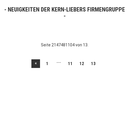
NEUIGKEITEN DER KERN-LIEBERS FIRMENGRUPPE
Seite 2147481104 von 13.
....
«
1
11
12
13