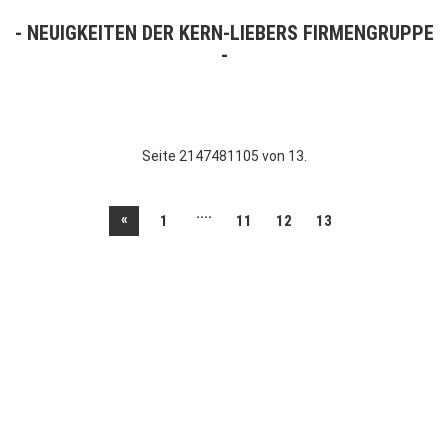
NEUIGKEITEN DER KERN-LIEBERS FIRMENGRUPPE
Seite 2147481105 von 13.
....
«
1
11
12
13