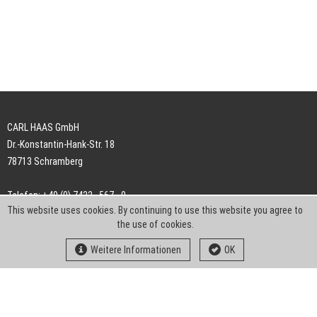
CARL HAAS GmbH
Dr.-Konstantin-Hank-Str. 18
78713 Schramberg
Telefon: +49 (0) 7422 . 567 - 0
This website uses cookies. By continuing to use this website you agree to
Telefax: +49 (0) 7422 . 567 - 239
the use of cookies.
E-Mail:
info-ch@kern-liebers.com
Weitere Informationen
OK
AGB
Impressum
Datenschutz
Downloads