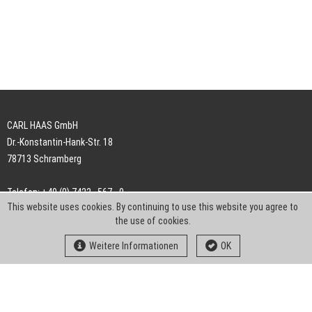
CARL HAAS GmbH
Dr.-Konstantin-Hank-Str. 18
78713 Schramberg
Telefon: +49 (0) 7422 . 567 - 0
This website uses cookies. By continuing to use this website you agree to
Telefax: +49 (0) 7422 . 567 - 239
the use of cookies.
E-Mail:
info-ch@kern-liebers.com
Weitere Informationen
OK
AGB
Impressum
Datenschutz
Downloads