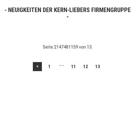
NEUIGKEITEN DER KERN-LIEBERS FIRMENGRUPPE
Seite 2147481159 von 13.
....
«
1
11
12
13