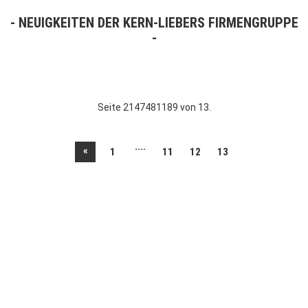
NEUIGKEITEN DER KERN-LIEBERS FIRMENGRUPPE
Seite 2147481189 von 13.
....
«
1
11
12
13