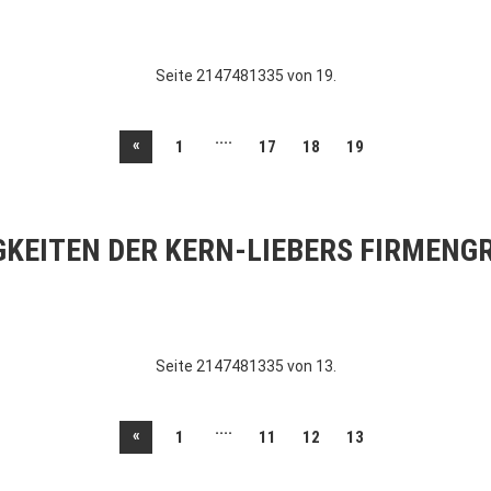
Seite 2147481335 von 19.
....
«
1
17
18
19
GKEITEN DER KERN-LIEBERS FIRMENG
Seite 2147481335 von 13.
....
«
1
11
12
13