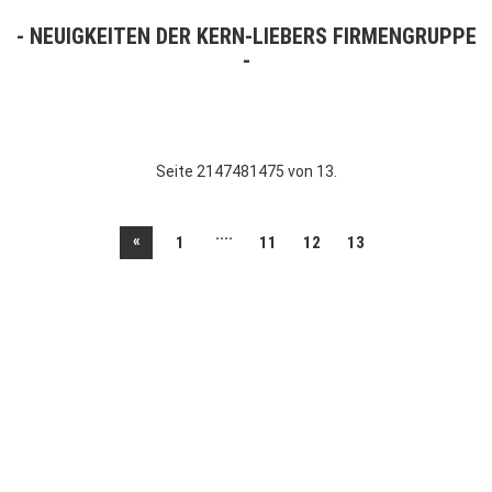
NEUIGKEITEN DER KERN-LIEBERS FIRMENGRUPPE
Seite 2147481475 von 13.
....
«
1
11
12
13