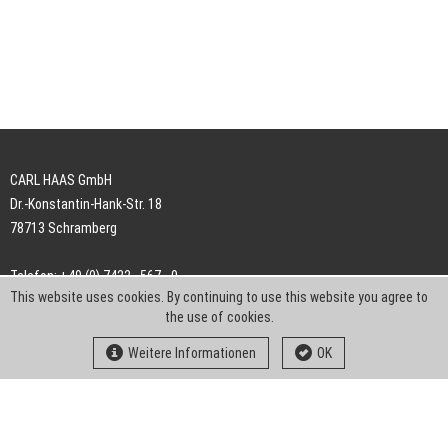
CARL HAAS GmbH
Dr.-Konstantin-Hank-Str. 18
78713 Schramberg
Telefon: +49 (0) 7422 . 567 - 0
This website uses cookies. By continuing to use this website you agree to
Telefax: +49 (0) 7422 . 567 - 239
the use of cookies.
E-Mail:
info-ch@kern-liebers.com
Weitere Informationen
OK
AGB
Impressum
Datenschutz
Downloads