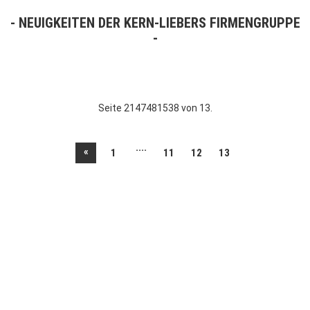
NEUIGKEITEN DER KERN-LIEBERS FIRMENGRUPPE
Seite 2147481538 von 13.
....
«
1
11
12
13