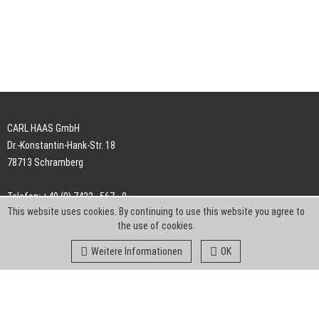
CARL HAAS GmbH
Dr.-Konstantin-Hank-Str. 18
78713 Schramberg
Telefon: +49 (0) 7422 . 567 - 0
This website uses cookies. By continuing to use this website you agree to
Telefax: +49 (0) 7422 . 567 - 239
the use of cookies.
E-Mail:
info-ch@kern-liebers.com
Weitere Informationen
OK
AGB
Impressum
Datenschutz
Downloads