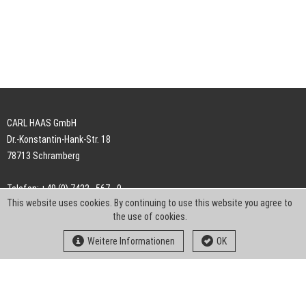
CARL HAAS GmbH
Dr.-Konstantin-Hank-Str. 18
78713 Schramberg
Telefon: +49 (0) 7422 . 567 - 0
This website uses cookies. By continuing to use this website you agree to
Telefax: +49 (0) 7422 . 567 - 239
the use of cookies.
E-Mail:
info-ch@kern-liebers.com
Weitere Informationen
OK
AGB
Impressum
Datenschutz
Downloads