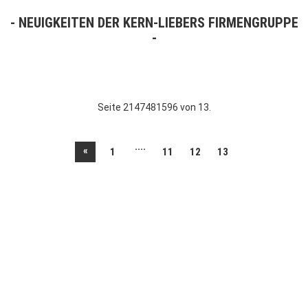
NEUIGKEITEN DER KERN-LIEBERS FIRMENGRUPPE
Seite 2147481596 von 13.
....
«
1
11
12
13