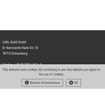
CARL HAAS GmbH
Dr.-Konstantin-Hank-Str. 18
78713 Schramberg
Telefon: +49 (0) 7422 . 567 - 0
This website uses cookies. By continuing to use this website you agree to
Telefax: +49 (0) 7422 . 567 - 239
the use of cookies.
E-Mail:
info-ch@kern-liebers.com
Weitere Informationen
OK
AGB
Impressum
Datenschutz
Downloads