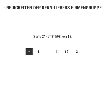
NEUIGKEITEN DER KERN-LIEBERS FIRMENGRUPPE
Seite 2147481598 von 13.
....
«
1
11
12
13