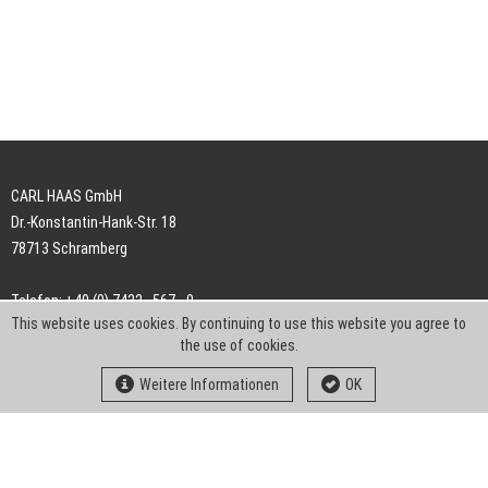
CARL HAAS GmbH
Dr.-Konstantin-Hank-Str. 18
78713 Schramberg
Telefon: +49 (0) 7422 . 567 - 0
This website uses cookies. By continuing to use this website you agree to
Telefax: +49 (0) 7422 . 567 - 239
the use of cookies.
E-Mail:
info-ch@kern-liebers.com
Weitere Informationen
OK
AGB
Impressum
Datenschutz
Downloads