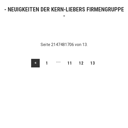
NEUIGKEITEN DER KERN-LIEBERS FIRMENGRUPPE
Seite 2147481706 von 13.
....
«
1
11
12
13