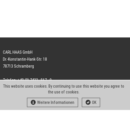
CARL HAAS GmbH
Dr.-Konstantin-Hank-Str. 18
78713 Schramberg
Telefon: +49 (0) 7422 . 567 - 0
This website uses cookies. By continuing to use this website you agree to
Telefax: +49 (0) 7422 . 567 - 239
the use of cookies.
E-Mail:
info-ch@kern-liebers.com
Weitere Informationen
OK
AGB
Impressum
Datenschutz
Downloads