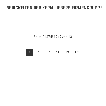
NEUIGKEITEN DER KERN-LIEBERS FIRMENGRUPPE
Seite 2147481747 von 13.
....
«
1
11
12
13