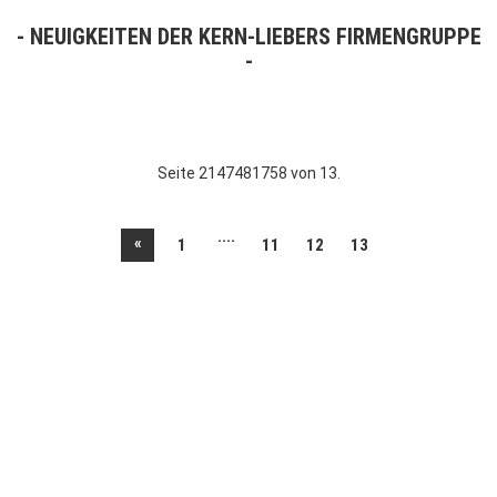
NEUIGKEITEN DER KERN-LIEBERS FIRMENGRUPPE
Seite 2147481758 von 13.
....
«
1
11
12
13