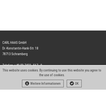
CARL HAAS GmbH
Dr.-Konstantin-Hank-Str. 18
78713 Schramberg
Telefon: +49 (0) 7422 . 567 - 0
This website uses cookies. By continuing to use this website you agree to
Telefax: +49 (0) 7422 . 567 - 239
the use of cookies.
E-Mail:
info-ch@kern-liebers.com
Weitere Informationen
OK
AGB
Impressum
Datenschutz
Downloads