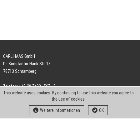
CARL HAAS GmbH
Dr.-Konstantin-Hank-Str. 18
78713 Schramberg
Telefon: +49 (0) 7422 . 567 - 0
This website uses cookies. By continuing to use this website you agree to
Telefax: +49 (0) 7422 . 567 - 239
the use of cookies.
E-Mail:
info-ch@kern-liebers.com
Weitere Informationen
OK
AGB
Impressum
Datenschutz
Downloads