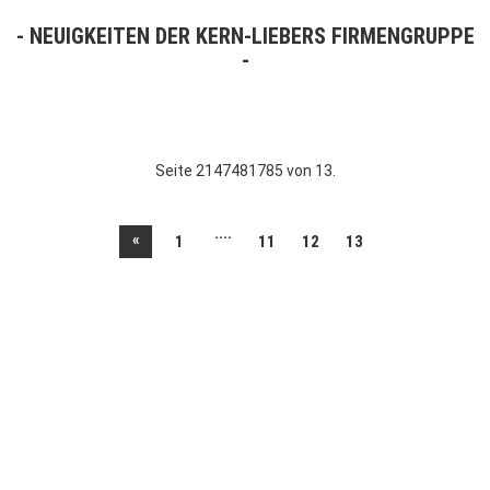
NEUIGKEITEN DER KERN-LIEBERS FIRMENGRUPPE
Seite 2147481785 von 13.
....
«
1
11
12
13