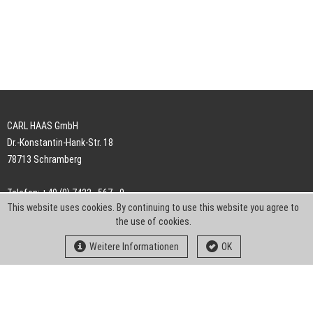
CARL HAAS GmbH
Dr.-Konstantin-Hank-Str. 18
78713 Schramberg
Telefon: +49 (0) 7422 . 567 - 0
This website uses cookies. By continuing to use this website you agree to
Telefax: +49 (0) 7422 . 567 - 239
the use of cookies.
E-Mail:
info-ch@kern-liebers.com
Weitere Informationen
OK
AGB
Impressum
Datenschutz
Downloads