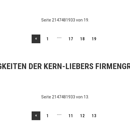
Seite 2147481933 von 19.
....
«
1
17
18
19
GKEITEN DER KERN-LIEBERS FIRMENG
Seite 2147481933 von 13.
....
«
1
11
12
13