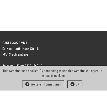
CARL HAAS GmbH
Dr.-Konstantin-Hank-Str. 18
78713 Schramberg
Telefon: +49 (0) 7422 . 567 - 0
This website uses cookies. By continuing to use this website you agree to
Telefax: +49 (0) 7422 . 567 - 239
the use of cookies.
E-Mail:
info-ch@kern-liebers.com
Weitere Informationen
OK
AGB
Impressum
Datenschutz
Downloads