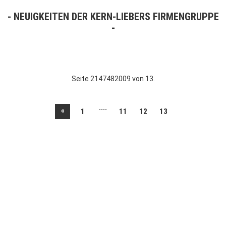
NEUIGKEITEN DER KERN-LIEBERS FIRMENGRUPPE
Seite 2147482009 von 13.
....
«
1
11
12
13