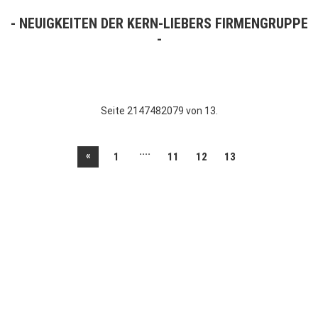
NEUIGKEITEN DER KERN-LIEBERS FIRMENGRUPPE
Seite 2147482079 von 13.
....
«
1
11
12
13