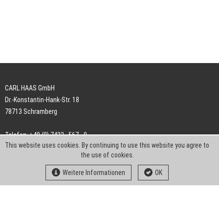
CARL HAAS GmbH
Dr.-Konstantin-Hank-Str. 18
78713 Schramberg
Telefon: +49 (0) 7422 . 567 - 0
This website uses cookies. By continuing to use this website you agree to
Telefax: +49 (0) 7422 . 567 - 239
the use of cookies.
E-Mail:
info-ch@kern-liebers.com
Weitere Informationen
OK
AGB
Impressum
Datenschutz
Downloads