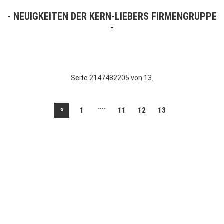
NEUIGKEITEN DER KERN-LIEBERS FIRMENGRUPPE
Seite 2147482205 von 13.
....
«
1
11
12
13