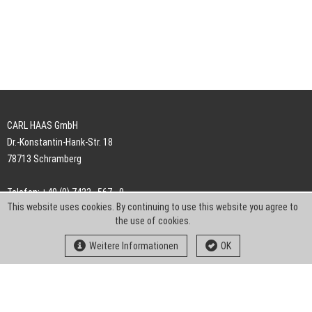
CARL HAAS GmbH
Dr.-Konstantin-Hank-Str. 18
78713 Schramberg
Telefon: +49 (0) 7422 . 567 - 0
This website uses cookies. By continuing to use this website you agree to
Telefax: +49 (0) 7422 . 567 - 239
the use of cookies.
E-Mail:
info-ch@kern-liebers.com
Weitere Informationen
OK
AGB
Impressum
Datenschutz
Downloads