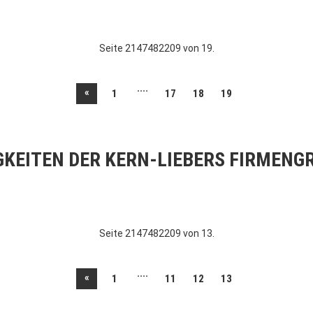
Seite 2147482209 von 19.
....
«
1
17
18
19
GKEITEN DER KERN-LIEBERS FIRMENG
Seite 2147482209 von 13.
....
«
1
11
12
13