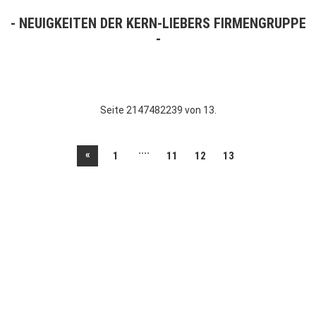
NEUIGKEITEN DER KERN-LIEBERS FIRMENGRUPPE
Seite 2147482239 von 13.
....
«
1
11
12
13