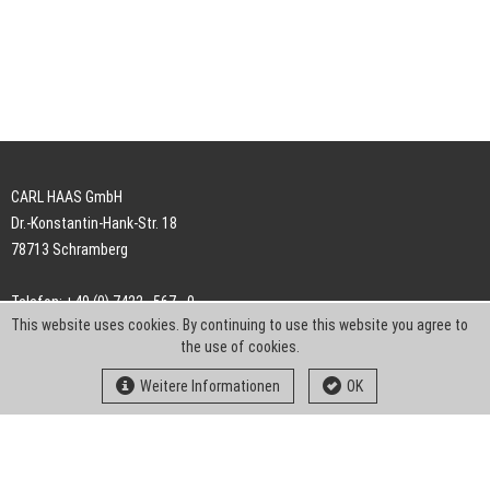
CARL HAAS GmbH
Dr.-Konstantin-Hank-Str. 18
78713 Schramberg
Telefon: +49 (0) 7422 . 567 - 0
This website uses cookies. By continuing to use this website you agree to
Telefax: +49 (0) 7422 . 567 - 239
the use of cookies.
E-Mail:
info-ch@kern-liebers.com
Weitere Informationen
OK
AGB
Impressum
Datenschutz
Downloads