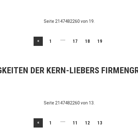
Seite 2147482260 von 19.
....
«
1
17
18
19
GKEITEN DER KERN-LIEBERS FIRMENG
Seite 2147482260 von 13.
....
«
1
11
12
13