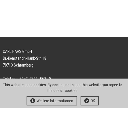
CARL HAAS GmbH
Dr.-Konstantin-Hank-Str. 18
78713 Schramberg
Telefon: +49 (0) 7422 . 567 - 0
This website uses cookies. By continuing to use this website you agree to
Telefax: +49 (0) 7422 . 567 - 239
the use of cookies.
E-Mail:
info-ch@kern-liebers.com
Weitere Informationen
OK
AGB
Impressum
Datenschutz
Downloads