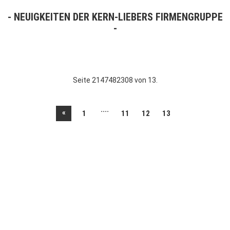
NEUIGKEITEN DER KERN-LIEBERS FIRMENGRUPPE
Seite 2147482308 von 13.
....
«
1
11
12
13