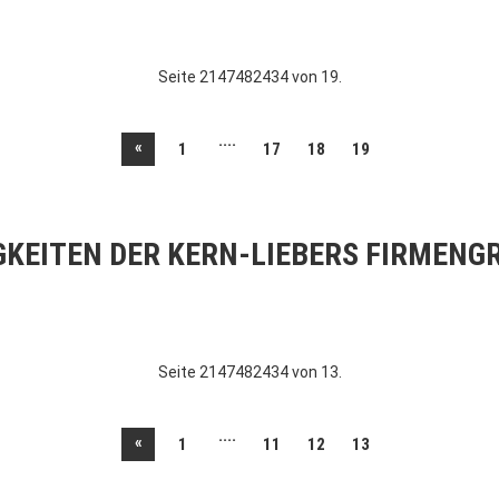
Seite 2147482434 von 19.
....
«
1
17
18
19
GKEITEN DER KERN-LIEBERS FIRMENG
Seite 2147482434 von 13.
....
«
1
11
12
13