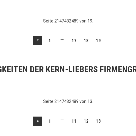
Seite 2147482489 von 19.
....
«
1
17
18
19
GKEITEN DER KERN-LIEBERS FIRMENG
Seite 2147482489 von 13.
....
«
1
11
12
13