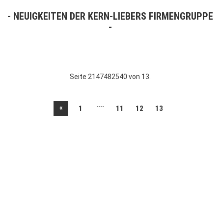
NEUIGKEITEN DER KERN-LIEBERS FIRMENGRUPPE
Seite 2147482540 von 13.
....
«
1
11
12
13