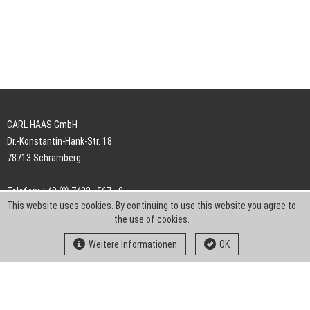
CARL HAAS GmbH
Dr.-Konstantin-Hank-Str. 18
78713 Schramberg
Telefon: +49 (0) 7422 . 567 - 0
This website uses cookies. By continuing to use this website you agree to
Telefax: +49 (0) 7422 . 567 - 239
the use of cookies.
E-Mail:
info-ch@kern-liebers.com
Weitere Informationen
OK
AGB
Impressum
Datenschutz
Downloads