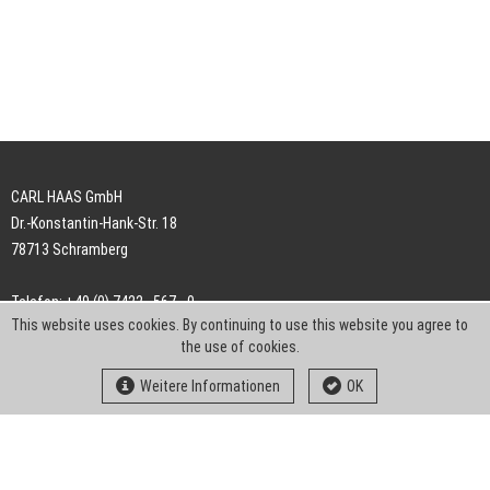
CARL HAAS GmbH
Dr.-Konstantin-Hank-Str. 18
78713 Schramberg
Telefon: +49 (0) 7422 . 567 - 0
This website uses cookies. By continuing to use this website you agree to
Telefax: +49 (0) 7422 . 567 - 239
the use of cookies.
E-Mail:
info-ch@kern-liebers.com
Weitere Informationen
OK
AGB
Impressum
Datenschutz
Downloads