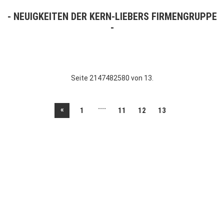
NEUIGKEITEN DER KERN-LIEBERS FIRMENGRUPPE
Seite 2147482580 von 13.
....
«
1
11
12
13