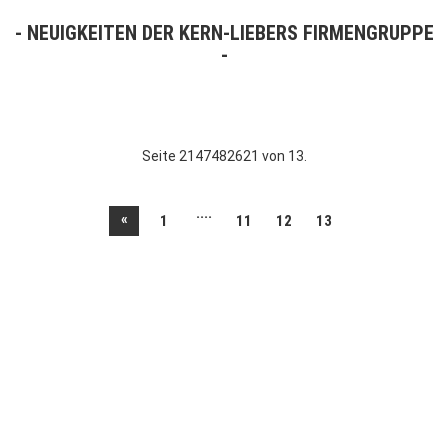
NEUIGKEITEN DER KERN-LIEBERS FIRMENGRUPPE
Seite 2147482621 von 13.
....
«
1
11
12
13