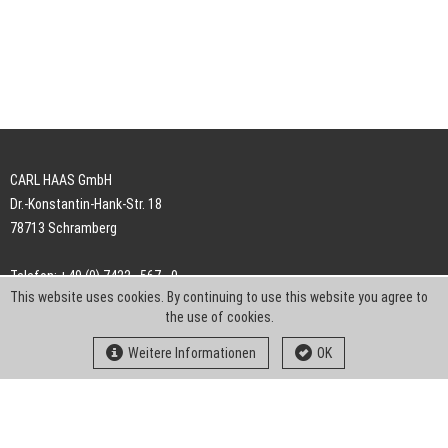
CARL HAAS GmbH
Dr.-Konstantin-Hank-Str. 18
78713 Schramberg
Telefon: +49 (0) 7422 . 567 - 0
This website uses cookies. By continuing to use this website you agree to
Telefax: +49 (0) 7422 . 567 - 239
the use of cookies.
E-Mail:
info-ch@kern-liebers.com
Weitere Informationen
OK
AGB
Impressum
Datenschutz
Downloads