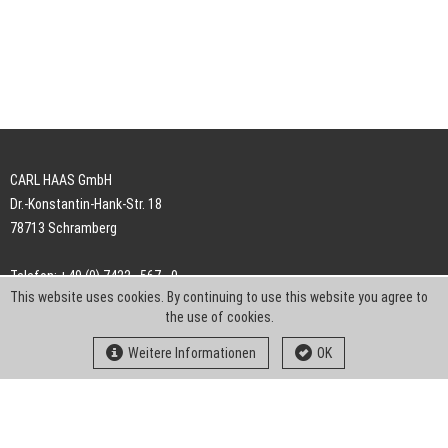
CARL HAAS GmbH
Dr.-Konstantin-Hank-Str. 18
78713 Schramberg
Telefon: +49 (0) 7422 . 567 - 0
This website uses cookies. By continuing to use this website you agree to
Telefax: +49 (0) 7422 . 567 - 239
the use of cookies.
E-Mail:
info-ch@kern-liebers.com
Weitere Informationen
OK
AGB
Impressum
Datenschutz
Downloads