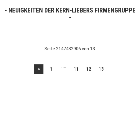
NEUIGKEITEN DER KERN-LIEBERS FIRMENGRUPPE
Seite 2147482906 von 13.
....
«
1
11
12
13