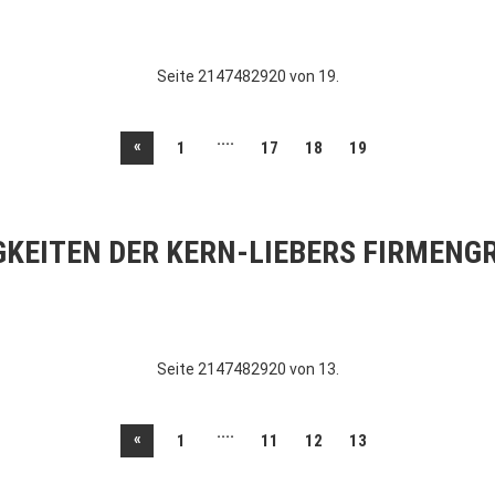
Seite 2147482920 von 19.
....
«
1
17
18
19
GKEITEN DER KERN-LIEBERS FIRMENG
Seite 2147482920 von 13.
....
«
1
11
12
13