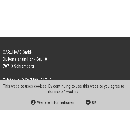
CARL HAAS GmbH
Dr.-Konstantin-Hank-Str. 18
78713 Schramberg
Telefon: +49 (0) 7422 . 567 - 0
This website uses cookies. By continuing to use this website you agree to
Telefax: +49 (0) 7422 . 567 - 239
the use of cookies.
E-Mail:
info-ch@kern-liebers.com
Weitere Informationen
OK
AGB
Impressum
Datenschutz
Downloads