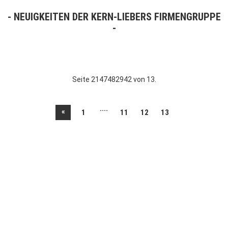
NEUIGKEITEN DER KERN-LIEBERS FIRMENGRUPPE
Seite 2147482942 von 13.
....
«
1
11
12
13