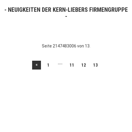
NEUIGKEITEN DER KERN-LIEBERS FIRMENGRUPPE
Seite 2147483006 von 13.
....
«
1
11
12
13