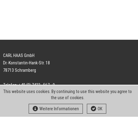
CARL HAAS GmbH
Dr.-Konstantin-Hank-Str. 18
78713 Schramberg
Telefon: +49 (0) 7422 . 567 - 0
This website uses cookies. By continuing to use this website you agree to
Telefax: +49 (0) 7422 . 567 - 239
the use of cookies.
E-Mail:
info-ch@kern-liebers.com
Weitere Informationen
OK
AGB
Impressum
Datenschutz
Downloads